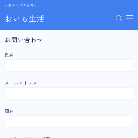
～新米パパの日常～
おいも生活
MENU
お問い合わせ
雑記
氏名
卓球
子育て
メールアドレス
お問い合わせ
題名